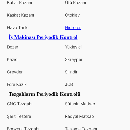
Buhar Kazanı
Ütü Kazanı
Kaskat Kazanı
Otoklav
Hava Tankı
Hidrofor
İş Makinası Periyodik Kontrol
Dozer
Yükleyici
Kazıcı
Skreyper
Greyder
Silindir
Fore Kazık
JCB
Tezgahların Periyodik Kontrolü
CNC Tezgahı
Sütunlu Matkap
Şerit Testere
Radyal Matkap
Borwerk Tezgahı
Taşlama Tezgahı